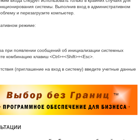
им входа следует использовать только в крайних случаях для
нкционирования системы. Выполнив вход в административном
облему и перезагрузите компьютер.
ративном режиме:
ра при появлении сообщений об инициализации системных
ите комбинацию клавиш <Ctrl>+<Shift>+<Esc>.
ствия (приглашение на вход в систему) введите учетные данные
ЛЬТАЦИИ