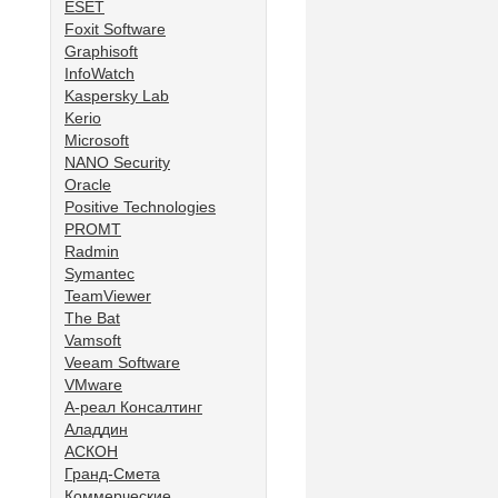
ESET
Foxit Software
Graphisoft
InfoWatch
Kaspersky Lab
Kerio
Microsoft
NANO Security
Oracle
Positive Technologies
PROMT
Radmin
Symantec
TeamViewer
The Bat
Vamsoft
Veeam Software
VMware
А-реал Консалтинг
Аладдин
АСКОН
Гранд-Смета
Коммерческие