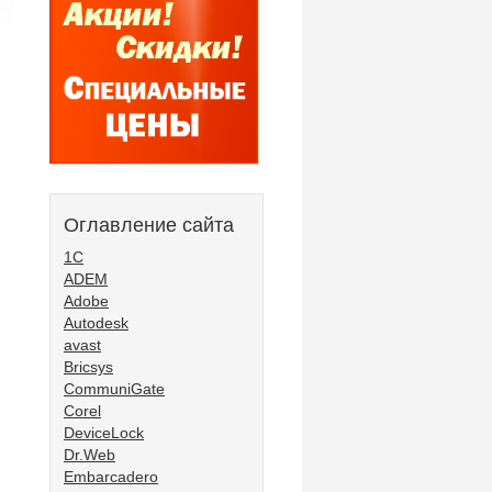
Оглавление сайта
1С
ADEM
Adobe
Autodesk
avast
Bricsys
CommuniGate
Corel
DeviceLock
Dr.Web
Embarcadero