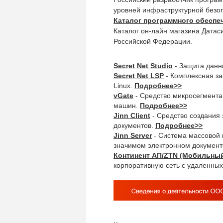
уровней инфраструктурной безо
Каталог программного обеспе
Каталог он-лайн магазина Датас
Российской Федерации.
Secret Net Studio
- Защита данн
Secret Net LSP
- Комплексная з
Linux.
Подробнее>>
vGate
- Средство микросегмента
машин.
Подробнее>>
Jinn Client
- Средство создания
документов.
Подробнее>>
Jinn Server
- Система массовой 
значимом электронном докумен
Континент АП/ZTN (Мобильны
корпоративную сеть с удаленны