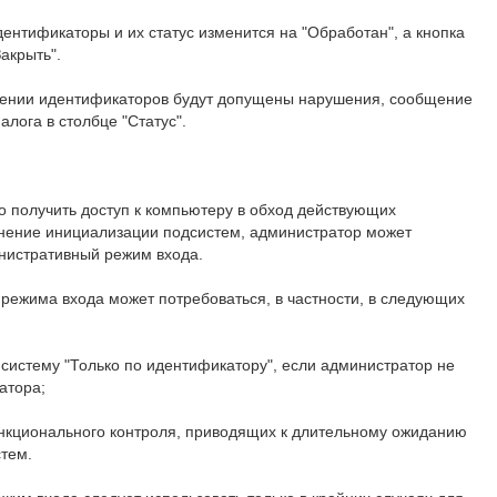
дентификаторы и их статус изменится на "Обработан", а кнопка
акрыть".
лении идентификаторов будут допущены нарушения, сообщение
алога в столбце "Статус".
мо получить доступ к компьютеру в обход действующих
нение инициализации подсистем, администратор может
нистративный режим входа.
режима входа может потребоваться, в частности, в следующих
систему "Только по идентификатору", если администратор не
атора;
кционального контроля, приводящих к длительному ожиданию
тем.