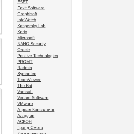
ESET
Foxit Software
Graphisoft
InfoWatch
Kaspersky Lab
Kerio
Microsoft
NANO Security
Oracle
Positive Technologies
PROMT
Radmin
Symantec
TeamViewer
The Bat
Vamsoft
Veeam Software
VMware
А-реал Консалтинг
Аладдин
АСКОН
Гранд-Смета
Коммерческие