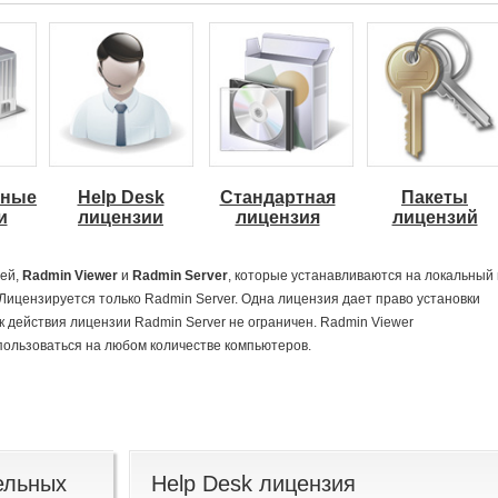
вные
Help Desk
Стандартная
Пакеты
и
лицензии
лицензия
лицензий
лей,
Radmin Viewer
и
Radmin Server
, которые устанавливаются на локальный 
ицензируется только Radmin Server. Одна лицензия дает право установки
к действия лицензии Radmin Server не ограничен. Radmin Viewer
пользоваться на любом количестве компьютеров.
ельных
Help Desk лицензия