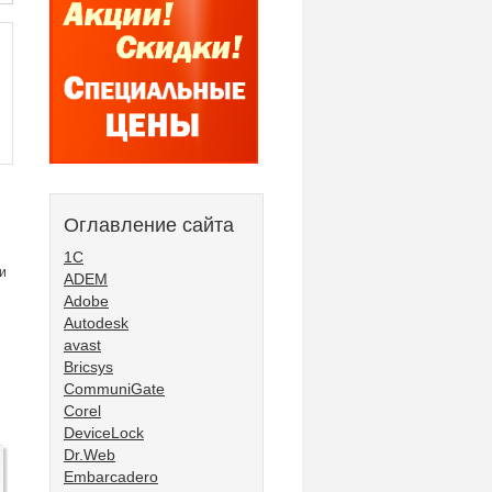
Оглавление сайта
1С
и
ADEM
Adobe
Autodesk
avast
Bricsys
CommuniGate
Corel
DeviceLock
Dr.Web
Embarcadero