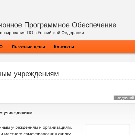
ионное Программное Обеспечение
ензирования ПО в Российской Федерации
ПО
Льготные цены
Контакты
нным учреждениям
Следующий 
м учреждениям
енным учреждениям и организациям,
 и местного самоуправления скидку