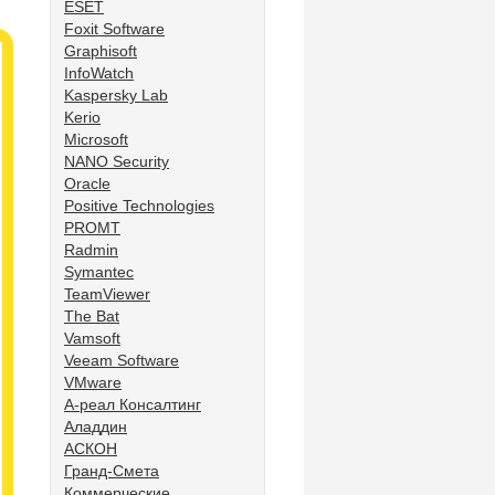
ESET
Foxit Software
Graphisoft
InfoWatch
Kaspersky Lab
Kerio
Microsoft
NANO Security
Oracle
Positive Technologies
PROMT
Radmin
Symantec
TeamViewer
The Bat
Vamsoft
Veeam Software
VMware
А-реал Консалтинг
Аладдин
АСКОН
Гранд-Смета
Коммерческие