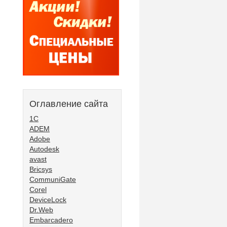
Оглавление сайта
1С
ADEM
Adobe
Autodesk
avast
Bricsys
CommuniGate
Corel
DeviceLock
Dr.Web
Embarcadero